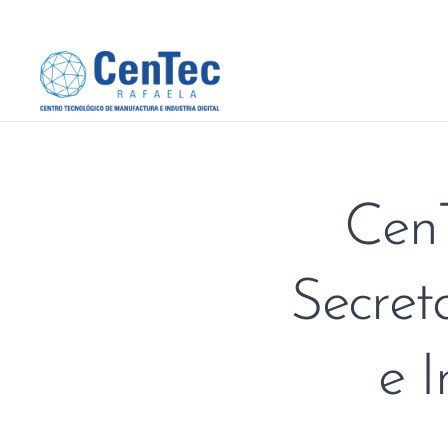
CenT
Secret
e 